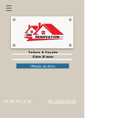
Toiture & Façade
Côte D'azur
Obtenir un devis
​​
04.93.76.11.36
06.18.60.66.83