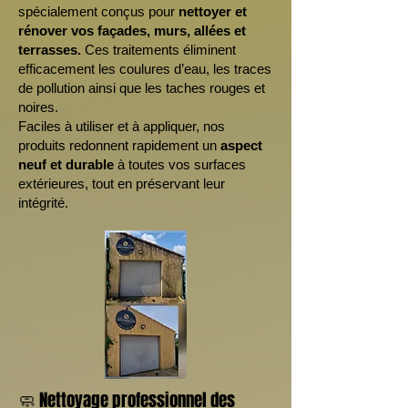
spécialement conçus pour
nettoyer et
rénover vos façades, murs, allées et
terrasses.
Ces traitements éliminent
efficacement les coulures d’eau, les traces
de pollution ainsi que les taches rouges et
noires.
Faciles à utiliser et à appliquer, nos
produits redonnent rapidement un
aspect
neuf et durable
à toutes vos surfaces
extérieures, tout en préservant leur
intégrité.
🧼 Nettoyage professionnel des