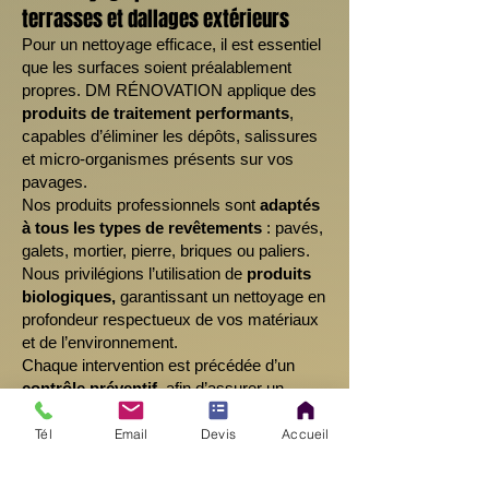
terrasses et dallages extérieurs
Pour un nettoyage efficace, il est essentiel
que les surfaces soient préalablement
propres. DM RÉNOVATION applique des
produits de traitement performants
,
capables d’éliminer les dépôts, salissures
et micro-organismes présents sur vos
pavages.
Nos produits professionnels sont
adaptés
à tous les types de revêtements
: pavés,
galets, mortier, pierre, briques ou paliers.
Nous privilégions l’utilisation de
produits
biologiques,
garantissant un nettoyage en
profondeur respectueux de vos matériaux
et de l’environnement.
Chaque intervention est précédée d’un
contrôle préventif
, afin d’assurer un
résultat optimal et durable. Où que vous
soyez dans le
06
, faites confiance à DM
Tél
Email
Devis
Accueil
RÉNOVATION pour redonner éclat et
propreté à vos terrasses, dallages et