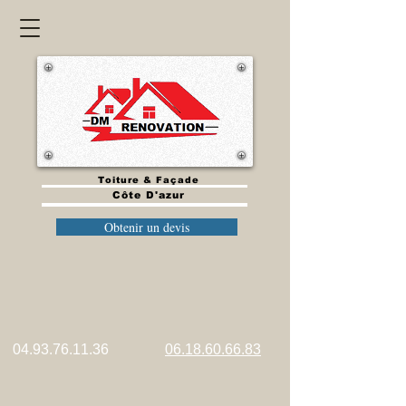
Toiture & Façade
Côte D'azur
Obtenir un devis
​​
04.93.76.11.36
06.18.60.66.83