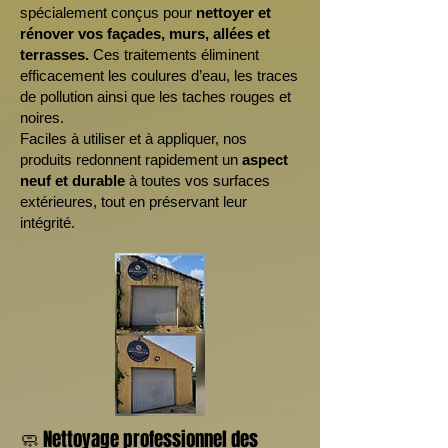
spécialement conçus pour
nettoyer et
rénover vos façades, murs, allées et
terrasses.
Ces traitements éliminent
efficacement les coulures d’eau, les traces
de pollution ainsi que les taches rouges et
noires.
Faciles à utiliser et à appliquer, nos
produits redonnent rapidement un
aspect
neuf et durable
à toutes vos surfaces
extérieures, tout en préservant leur
intégrité.
🧼 Nettoyage professionnel des