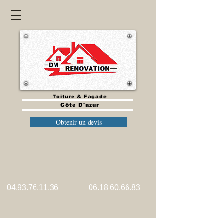
Toiture & Façade
Côte D'azur
Obtenir un devis
​​
04.93.76.11.36
06.18.60.66.83