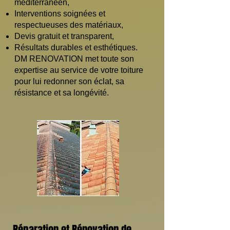
méditerranéen,
Interventions soignées et
respectueuses des matériaux,
Devis gratuit et transparent,
Résultats durables et esthétiques.
DM RENOVATION met toute son
expertise au service de votre toiture
pour lui redonner son éclat, sa
résistance et sa longévité.
Réparation et Rénovation de